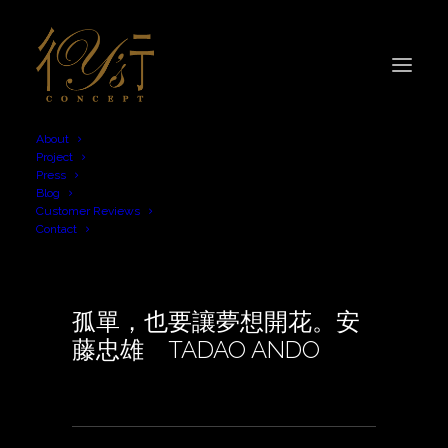
About
Project
Press
Blog
Architect
Customer Reviews
Contact
孤單，也要讓夢想開花。安
藤忠雄 TADAO ANDO