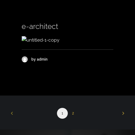
e-architect
by admin
1
2