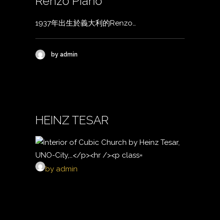
Renzo Piano
1937年出生於義大利的Renzo…
by admin
HEINZ TESAR
by admin