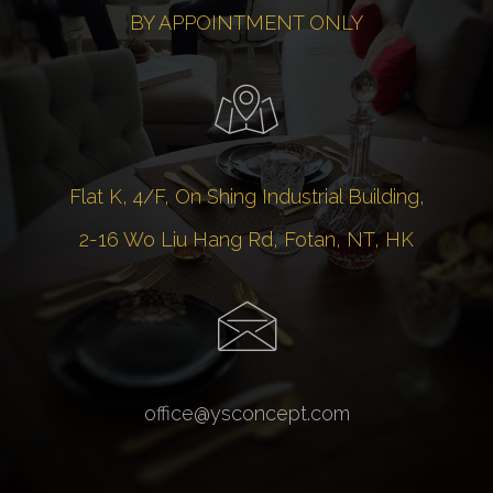
BY APPOINTMENT ONLY
Flat K, 4/F, On Shing Industrial Building,
2-16 Wo Liu Hang Rd, Fotan, NT, HK
office@ysconcept.com