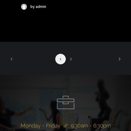
by admin
1
2
Monday - Friday // 9:30am - 6:30pm