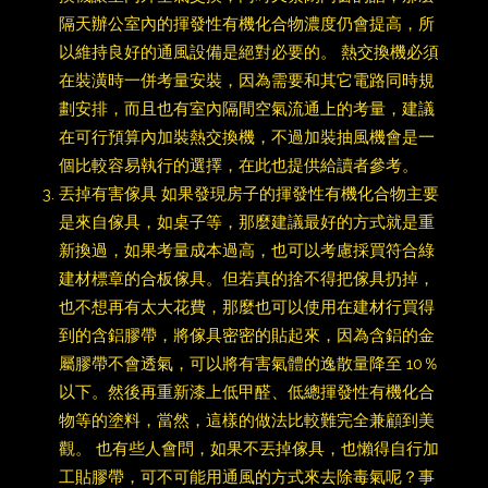
隔天辦公室內的揮發性有機化合物濃度仍會提高，所
以維持良好的通風設備是絕對必要的。 熱交換機必須
在裝潢時一併考量安裝，因為需要和其它電路同時規
劃安排，而且也有室內隔間空氣流通上的考量，建議
在可行預算內加裝熱交換機，不過加裝抽風機會是一
個比較容易執行的選擇，在此也提供給讀者參考。
丟掉有害傢具 如果發現房子的揮發性有機化合物主要
是來自傢具，如桌子等，那麼建議最好的方式就是重
新換過，如果考量成本過高，也可以考慮採買符合綠
建材標章的合板傢具。但若真的捨不得把傢具扔掉，
也不想再有太大花費，那麼也可以使用在建材行買得
到的含鋁膠帶，將傢具密密的貼起來，因為含鋁的金
屬膠帶不會透氣，可以將有害氣體的逸散量降至 10％
以下。然後再重新漆上低甲醛、低總揮發性有機化合
物等的塗料，當然，這樣的做法比較難完全兼顧到美
觀。 也有些人會問，如果不丟掉傢具，也懶得自行加
工貼膠帶，可不可能用通風的方式來去除毒氣呢？事