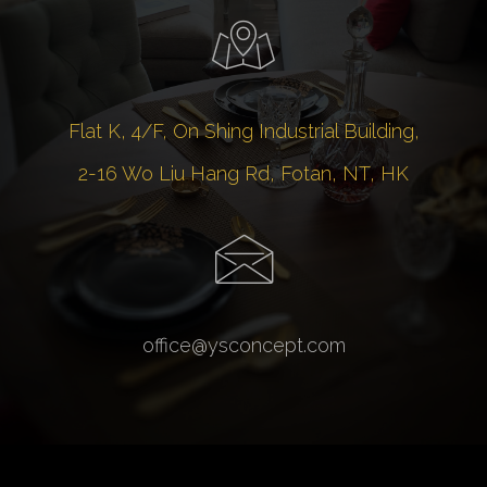
Flat K, 4/F, On Shing Industrial Building,
2-16 Wo Liu Hang Rd, Fotan, NT, HK
office@ysconcept.com