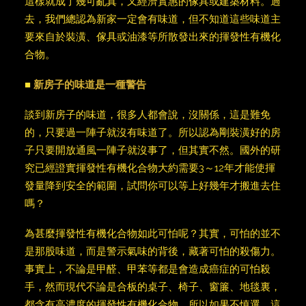
這樣就成了幾可亂真，又經濟實惠的傢具或建築材料。過
去，我們總認為新家一定會有味道，但不知道這些味道主
要來自於裝潢、傢具或油漆等所散發出來的揮發性有機化
合物。
■
新房子的味道是一種警告
談到新房子的味道，很多人都會說，沒關係，這是難免
的，只要過一陣子就沒有味道了。所以認為剛裝潢好的房
子只要開放通風一陣子就沒事了，但其實不然。國外的研
究已經證實揮發性有機化合物大約需要3～12年才能使揮
發量降到安全的範圍，試問你可以等上好幾年才搬進去住
嗎？
為甚麼揮發性有機化合物如此可怕呢？其實，可怕的並不
是那股味道，而是警示氣味的背後，藏著可怕的殺傷力。
事實上，不論是甲醛、甲苯等都是會造成癌症的可怕殺
手，然而現代不論是合板的桌子、椅子、窗簾、地毯裏，
都含有高濃度的揮發性有機化合物，所以如果不慎選，這