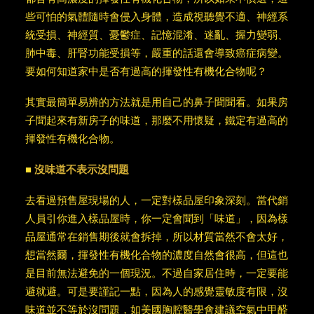
些可怕的氣體隨時會侵入身體，造成視聽覺不適、神經系
統受損、神經質、憂鬱症、記憶混淆、迷亂、握力變弱、
肺中毒、肝腎功能受損等，嚴重的話還會導致癌症病變。
要如何知道家中是否有過高的揮發性有機化合物呢？
其實最簡單易辨的方法就是用自己的鼻子聞聞看。如果房
子聞起來有新房子的味道，那麼不用懷疑，鐵定有過高的
揮發性有機化合物。
■
沒味道不表示沒問題
去看過預售屋現場的人，一定對樣品屋印象深刻。當代銷
人員引你進入樣品屋時，你一定會聞到「味道」，因為樣
品屋通常在銷售期後就會拆掉，所以材質當然不會太好，
想當然爾，揮發性有機化合物的濃度自然會很高，但這也
是目前無法避免的一個現況。不過自家居住時，一定要能
避就避。可是要謹記一點，因為人的感覺靈敏度有限，沒
味道並不等於沒問題，如美國胸腔醫學會建議空氣中甲醛