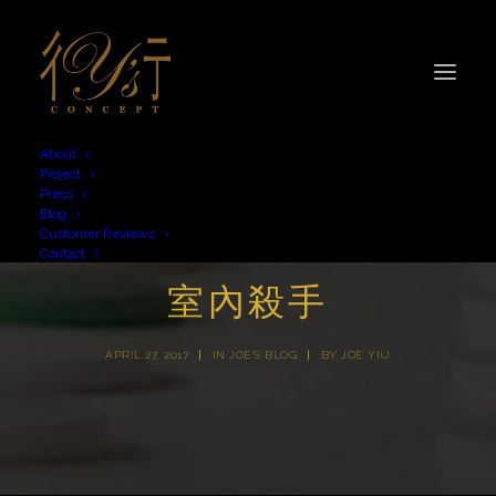
About
Project
Press
Blog
Customer Reviews
Contact
室內殺手
APRIL 27, 2017
|
IN
JOE'S BLOG
|
BY
JOE YIU