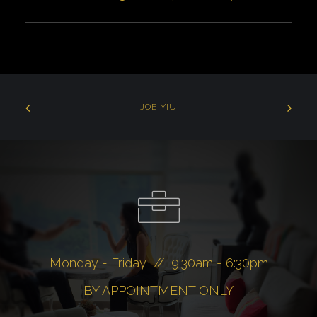
JOE YIU
Monday - Friday // 9:30am - 6:30pm
BY APPOINTMENT ONLY