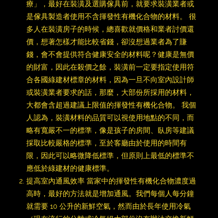
療」，最好在裝潢及選購傢具前，就要求裝潢業者或
是傢具製造者使用不含揮發性有機化合物的材料。 很
多人在裝潢房子的時候，總喜歡就價格和業者討價還
價，想著怎樣才能比較省錢，卻沒想過業者為了賺
錢，會不會提供符合健康安全的材料呢？健康是無價
的財富，因此在殺價之餘，裝潢前一定要指定使用符
合各國綠建材標章的材料，因為一旦不向室內設計師
或裝潢業者要求的話，那麼，大部份所採用的材料，
大都會含超過建議上限值的揮發性有機化合物。 我個
人認為，裝潢材料的品質可以視使用地點的不同，而
略有寬嚴不一的標準，像是孩子的房間、臥房等建議
採取比較嚴格的標準，至於客廳由於使用的時間有
限，因此可以略微降低標準，但原則上最低的標準不
應低於綠建材的健康標準。
提高室內通風效率 當家中的揮發性有機化合物濃度過
高時，最好的方法就是增加通風。我們每個人每分鐘
就需要 10 公升的新鮮空氣，然而由於長年使用冷氣