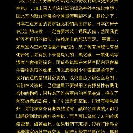
（現在流行的分離式冷氣絕大部份沒有辦法交換新鮮
空氣），加上國人普遍錯誤的認為室外空氣比較髒，
因此室內新鮮空氣的交換量便明顯不足。相較之下，
日本在這方面的要求就比我們高出許多。日本的房子
在設計的時候，一定會要求裝上通風設備，然而我們
卻沒有這樣的做法，端賴屋主的想法而定。 事實上，
如果室內空氣交換量不夠的話，除了會有揮發性有機
化合物，還有接下來會提到的二氧化碳、一氧化碳等
濃度也會相對提高，而這些氣體在密閉空間內更會產
生毒物累積的效果。所以想要減少有毒氣體的傷害，
良好的通風是絕對必要的。以我自己的辦公室為例，
當初在裝潢時，已經盡量不要採用含有揮發性有機化
合物的物料，同時為了維持室內的空氣品質，採取了
熱交換機的設備，除了引進新鮮空氣、排出有毒氣體
外，還能將室外有毒氣體過濾，讓辦公室裏的人都可
以呼吸到比較新鮮的空氣，而且可以降低 7％ 的冷暖
氣電費。儘管如此，如果我們下班後，沒有打開熱交
換機讓室內外空氣交換，同時又緊閉門窗的話，那麼