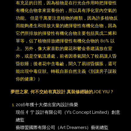
有充足的日照，因為植物是在行光合作用時把揮發性
有機化合物拿來當養份的，所以具有淨化室內空氣的
功能。 但是千萬要注意植物的種類，因為許多植物反
而能夠產生和排放大量的總揮發性有機化合物，因為
它們所排放的揮發性有機化合物主要包括異戊二烯和
單等，佔了植物排放總揮發性有機化合物的 80% 以
上。另外，像大家喜歡的蘭花和鬱金香建議放在室
外，或是空氣流通處，前者因香氣聞久了較易讓人昏
昏欲睡；後者花中含毒鹼，聞久了易頭昏腦脹，還可
能出現中毒症狀。轉載自新自然主義《別讓房子謀殺
你的健康》）
夢想之家, 何不交給有真設計.真裝修經驗的JOE YIU ?
2016年獲十大傑出室內設計殊榮
現任 彳亍 設計有限公司（Y’s Concept Limited）創意
總監
藝聯盟國際有限公司（Art Dreamers）藝術總監