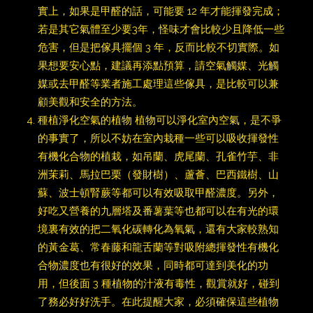
實上，如果是甲醛的話，可能要 12 年才能揮發完成；
若是其它氣體至少要3年，怪味才會比較少且降低一些
危害，但是把傢具擺個 3 年，反而比較不切實際。如
果想要安心點，建議再添點預算，請空氣觸媒、光觸
媒或去甲醛等業者施工處理這些傢具，是比較可以兼
顧美觀和安全的方法。
種植淨化空氣的植物 植物可以淨化室內空氣，是不爭
的事實了，所以不妨在室內栽種一些可以吸收揮發性
有機化合物的植栽，如吊蘭、虎尾蘭、孔雀竹芋、非
洲茉莉、馬拉巴栗（發財樹）、蘆薈、巴西鐵樹、山
蘇、波士頓腎蕨等都可以有效吸取甲醛濃度。另外，
好吃又營養的九層塔及番薯葉等也都可以在有光的環
境裏有效的把二氧化碳轉化為氧氣，還有大家較熟知
的黃金葛、常春藤和龍舌蘭等對吸附總揮發性有機化
合物濃度也有很好的效果，同時都可達到美化的功
用，但後面 3 種植物的汁液有毒性，觀賞就好，碰到
了務必好好洗手。在此提醒大家，必須確保這些植物