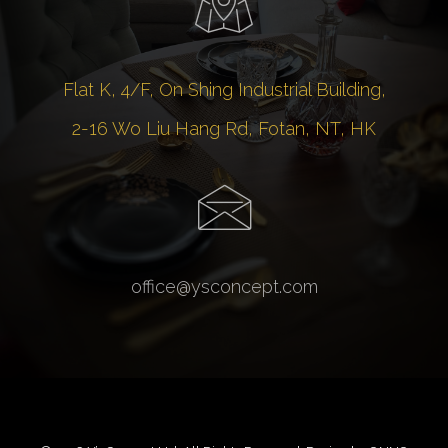
Flat K, 4/F, On Shing Industrial Building,
2-16 Wo Liu Hang Rd, Fotan, NT, HK
office@ysconcept.com