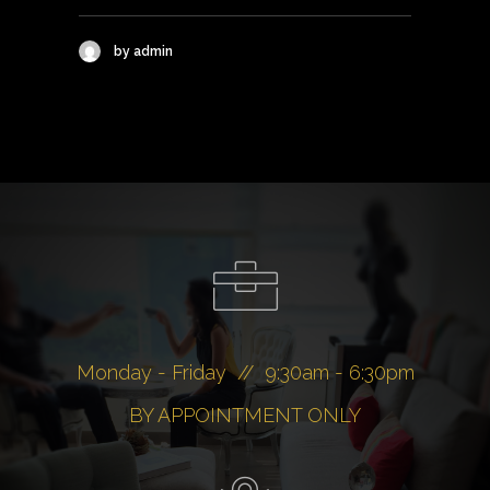
by admin
Monday - Friday // 9:30am - 6:30pm
BY APPOINTMENT ONLY