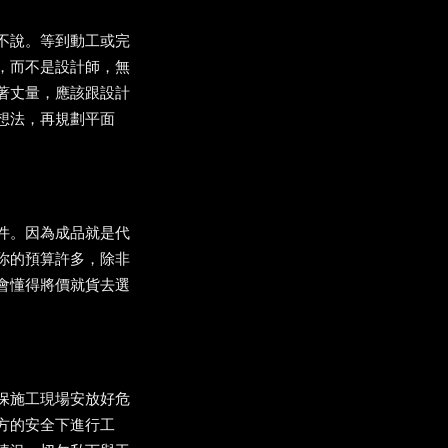
不說。等到動工或完
，而不是設計師，無
著丈量，應該跟設計
想法，再規劃平面
件。因為成品就是代
你的預算許多，除非
會懂得將價就貨去選
保施工現場安放好危
方的安全下進行工