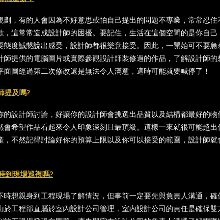
規劃，有的人會因為不好意思或怕自己提出的問題不專業，常常忍住
歡，這常常造成設計師的困擾。要記住，生活在這個空間的是你自己
要態度誠懇說出感受，設計師都很樂意接受。因此，一開始可不要急
計師提供的電腦圖片或實際參觀設計師裝修過的作品，了解設計師的
平面圖經過第二次修改還是無法令人滿意，這時可能就要喊停了！
師提及嗎?
你的設計師討論，好讓你的設計師會挑選出品質以及結構都最好的物
然會希望作品看起來令人印象深刻且最頂級。這樣一來就很可能超出
產，不然記得討論好你的預算上限以及你可以接受的範圍，設計師就
時到現場巡視嗎?
不時想親身到工程現場了解情況，但事前一定要先與負責人溝通，確
由於工程部直屬於室內設計公司管理，室內設計公司的責任是確保雙