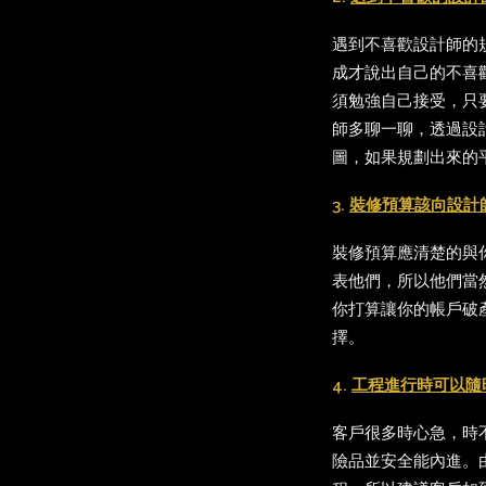
遇到不喜歡設計師的
成才說出自己的不喜
須勉強自己接受，只
師多聊一聊，透過設
圖，如果規劃出來的
3.
裝修預算該向設計
裝修預算應清楚的與
表他們，所以他們當
你打算讓你的帳戶破
擇。
4.
工程進行時可以隨
客戶很多時心急，時
險品並安全能內進。