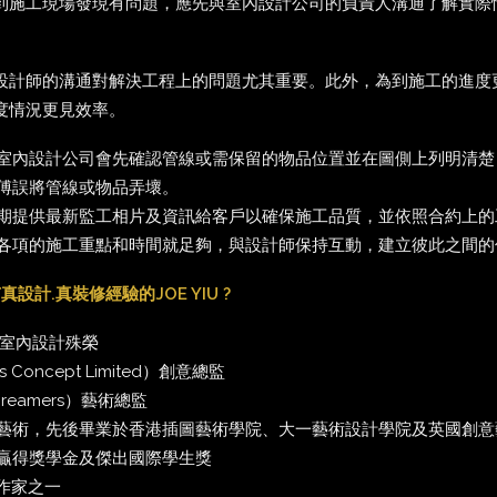
到施工現場發現有問題，應先與室內設計公司的負責人溝通了解實際
設計師的溝通對解決工程上的問題尤其重要。此外，為到施工的進度
度情況更見效率。
室內設計公司會先確認管線或需保留的物品位置並在圖側上列明清楚
傅誤將管線或物品弄壞。
期提供最新監工相片及資訊給客戶以確保施工品質，並依照合約上的
各項的施工重點和時間就足夠，與設計師保持互動，建立彼此之間的
設計.真裝修經驗的JOE YIU ?
出室內設計殊榮
 Concept Limited）創意總監
reamers）藝術總監
藝術，先後畢業於香港插圖藝術學院、大一藝術設計學院及英國創意
贏得獎學金及傑出國際學生獎
創作家之一