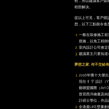
程，所以建議客戶如
程部解決。
從以上可見，客戶跟
想，以下三點能令進
一般在裝修施工前
措施，以免工程師
室內設計公司會定
建議業主只要知道
夢想之家, 何不交給有真
2016年獲十大傑
現任 彳亍 設計（Y’s
藝聯盟國際（Art D
曾習西洋繪畫及純
計碩士學位，作品
全港最LIKE壁畫