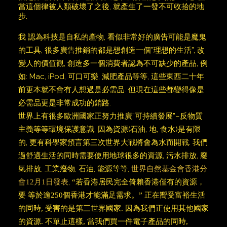
當這個律被人類破壞了之後, 就產生了一發不可收拾的地
步.
我 認為科技是自私的產物, 看似非常好的廣告可能是魔鬼
的工具, 很多廣告推銷的都是想創造一個”理想的生活”, 改
變人的價值觀, 創造多一個消費者認為不可缺少的產品, 例
如: Mac, iPod, 可口可樂, 減肥產品等等, 這些東西二十年
前更本就不會有人想過是必需品. 但現在這些都變得像是
必需品更是非常成功的銷路.
世界上有很多歐洲國家正努力推廣”可持續發展”–反物質
主義等等環境保護意識, 因為資源(石油, 地, 食水)是有限
的, 更有科學家預言第三次世界大戰將會為水而開戰. 我們
過舒適生活的同時需要使用地球很多的資源, 污水排放, 廢
氣排放, 工業癈物, 石油, 能源等等,
世界自然基金會香港分
,
會12月1日發表
“若香港居民完全倚賴香港僅有的資源，
要 等於逾250個香港才能滿足需求。” 正在嚮受富裕生活
的同時, 受害的是第三世界國家. 因為我們正使用其他國家
的資源. 不單止這樣, 當我們買一件電子產品的同時,