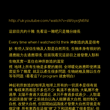
http://uk.youtube.com/watch?v=sW0yx5N6fsI
這節目共約十雜. 先看這一雜吧只是幾分鐘長.
Every time when I watched I’d think 神創造的真是很奇
妙, 有些人深信生物及人類是自然而生, 生物本身有很好的
適應能力去適應環境, 但當我看完這節目之後發覺人類和
生物其實一直住在神所創造的溫室
裡, 地球上所有生物是多麼的脆弱. 全球暖化效應即使將溫
度提升了幾度, 就足以產生很多問題, 生物絕種及難以生存
等等問題. (看看這TV program 就會明白)
神起初所創造的地球及地球上所有的一切原本是很有規
律, 每樣東西都是不多也不少, 氣溫不會過熱, 大氣層不會
過厚, 太陽不會過大或過近, 冰川不會過多或過少…, 人類還
未認清過個”律”之前就自以為人能勝過大自然, 能控制大
自然, 改變大自然, 但當開始認識後才發覺大自然背後是有
個定律. 所有東西在這個”律”之下和諧相處了很多世紀. 但