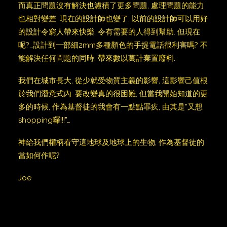
而真正問題沒有解決也濾積了更多問題, 處理問題的能力
也相對變差. 現在的設計師也變了, 以前的設計師可以用好
的設計令窮人帶來快樂, 令有需要的人得到幫助. 但現在
呢?…設計到一部細2mm多種顏色的手提電話很利害嗎? 不
能解決任何問題的同時, 帶來數以萬計棄置廢料.
我們在城市長大, 從少就受物質主義的影響, 這影響己值根
於我們潛意式內. 要改變真的很困難, 但當我開始知道的更
多的時候, 作為基督徒的我會有一點點罪疚, 由其是”又想
shopping囉!!!”…
神給我們權柄看守這地球及地球上的生物, 作為基督徒的
當如何作呢?
Joe