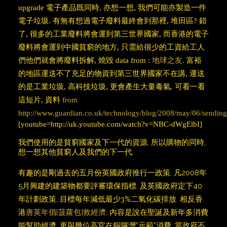
upgrade 電子產品既同時, 亦想一想, 我們可能亦製造一件
電子垃圾. 有無有想過電子廢料最終會到那裡, 堆田區? 錯
了, 很多的工業廢料將會運到第三世界國家, 而香港的電子
廢料將會運到中國貧窮的地方, 只需給很少的工資給工人
們他們就會將廢料拆解, 燒毀 data from :
地球之友
.
富裕
的地區
運送不了充足的物資到第三世界國家不在講, 運送
的是工業垃圾, 高科技垃圾, 更會產生大量毒氣. 可看一看
這短片, 資料
from
http://www.guardian.co.uk/technology/blog/2008/may/06/sendingo
[youtube=http://uk.youtube.com/watch?v=NBC-dWgElbI]
我們使用的是貧窮國家及下一代的資源, 所以購物的同時,
想一想其他貧窮人及我們的下一代.
有趣的是剛過去的五月份英國政府推行一政策, 凡2008年
5月興建的建築物都要評審環保指標. 及英國政府定下40
年計劃政策, 目標每年減低最少3%二氧化碳排放. 相反香
港
唐英年倡[菠蘿包]救經濟
, 內容是說在聖誕及新年多消費
能幫助經濟, 更與幾位高官在銅鑼灣”示範”消費. 當政府不