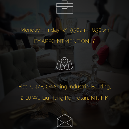
Monday - Friday // 9:30am - 6:30pm
BY APPOINTMENT ONLY
Flat K, 4/F, On Shing Industrial Building,
2-16 Wo Liu Hang Rd, Fotan, NT, HK