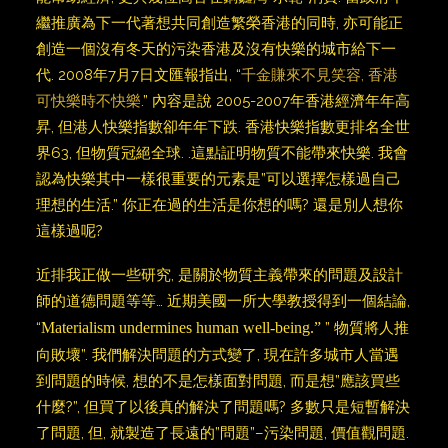
繼推廣為下一代著想共同創造繁榮香港的同時, 亦可能正
創造一個沒有冬天的污染香港及沒有快樂的城市給下一
代. 2008年7月7日文匯報指出, “
千金賺來不見笑容, 香港
可快樂時不快樂
.” 內容是說 2005-2007年香港經濟年年高
昇, 但港人快樂指數卻年年下跌. 香港快樂指數更排名全世
界63, 但物質冠絕全球. .這點証明物質不能帶來快樂. 我會
認為快樂其中一樣很重要的元素是”可以選擇怎樣過自己
理想的生活.” 你正在過的生活是你想的嗎? 還是別人想你
這樣過呢?
近排我正做一些研究, 是關於物質主義帶來的問題及設計
師的道德問題等等… 近期美國一所大學教授得到一個結論,
“
Materialism undermines human well-being.”
” 物質將人推
向敗壞”. 我們解決問題的方式變了, 現在許多城市人當遇
到問題的時候, 想的不是怎樣面對問題, 而是想”應該買些
什麼?”, 但買了以後真的解決了問題嗎? 多數只是短暫解決
了問題, 但, 就製造了長遠的”問題”–污染問題, 價值觀問題.