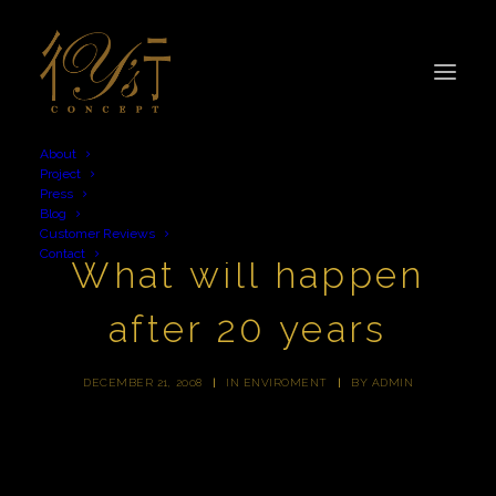
About
Project
Press
Blog
Customer Reviews
Contact
What will happen
after 20 years
DECEMBER 21, 2008
|
IN
ENVIROMENT
|
BY
ADMIN