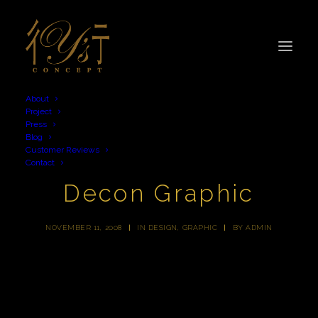
About
Project
Press
Blog
Customer Reviews
Contact
Decon Graphic
NOVEMBER 11, 2008
|
IN
DESIGN
,
GRAPHIC
|
BY
ADMIN