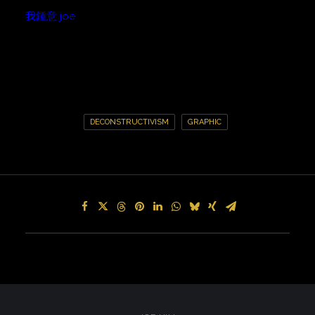
我鍾意 joe
DECONSTRUCTIVISM
GRAPHIC