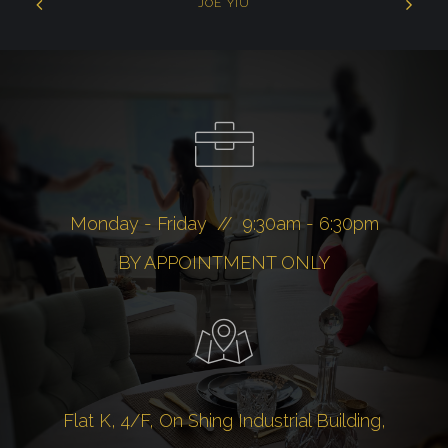
JOE YIU
Monday - Friday // 9:30am - 6:30pm
BY APPOINTMENT ONLY
Flat K, 4/F, On Shing Industrial Building,